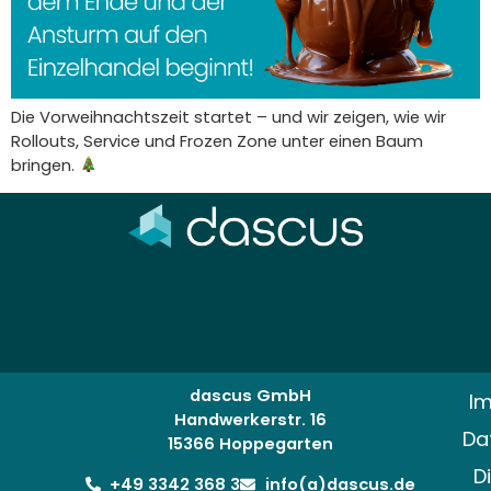
Die Vorweihnachtszeit startet – und wir zeigen, wie wir
Rollouts, Service und Frozen Zone unter einen Baum
bringen.
dascus GmbH
I
Handwerkerstr. 16
Da
15366 Hoppegarten
D
+49 3342 368 3
info(a)dascus.de