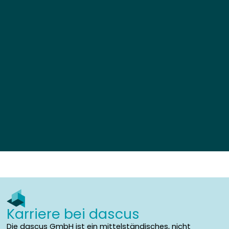
Karriere bei dascus
Die dascus GmbH ist ein mittelständisches, nicht
konzerngebundenes Unternehmen, innovativ – aber
kein start-up. Wir versorgen unsere namhaften Kunden
im Retail mit Softwarelösungen und Dienstleistungen,
sind aber auch der verlässliche Partner, wenn es um