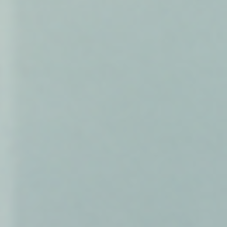
Jetzt vormerken: südback - Trend- und Fachmesse für
Bäckerei und Konditorei | 24.–27.10.2026 | Stuttgart –
Treffen Sie uns in Halle 5 | Stand 5C02!