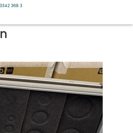
3342 368 3
en