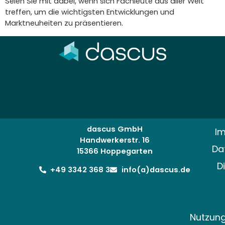
Seien Sie mit dabei, wenn sich Fachleute aus aller Welt
treffen, um die wichtigsten Entwicklungen und
Marktneuheiten zu präsentieren.
dascus GmbH
I
Handwerkerstr. 16
Da
15366 Hoppegarten
D
+49 3342 368 3
info(a)dascus.de
Nutzun