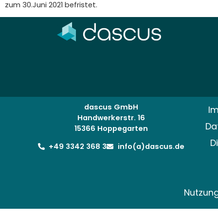
zum 30.Juni 2021 befristet.
dascus GmbH
I
Handwerkerstr. 16
Da
15366 Hoppegarten
D
+49 3342 368 3
info(a)dascus.de
Nutzun