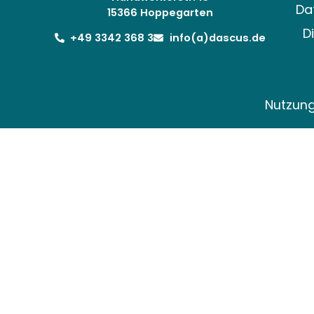
Da
15366 Hoppegarten
D
+49 3342 368 3
info(a)dascus.de
Nutzun