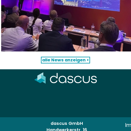
alle News anzeigen >
dascus GmbH
I
Handwerkerstr. 16