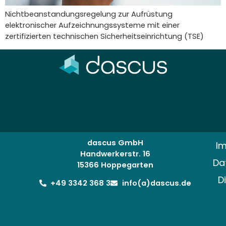
Nichtbeanstandungsregelung zur Aufrüstung
elektronischer Aufzeichnungssysteme mit einer
zertifizierten technischen Sicherheitseinrichtung (TSE)
dascus GmbH
I
Handwerkerstr. 16
Da
15366 Hoppegarten
D
+49 3342 368 3
info(a)dascus.de