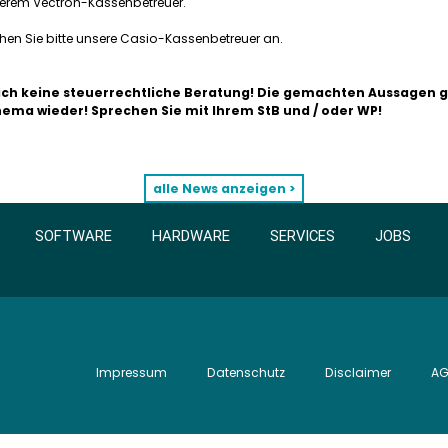
nserem Vectron-Kassenbetreuer.
en Sie bitte unsere Casio-Kassenbetreuer an.
ich keine steuerrechtliche Beratung! Die gemachten Aussagen 
ma wieder! Sprechen Sie mit Ihrem StB und / oder WP!
alle News anzeigen >
SOFTWARE
HARDWARE
SERVICES
JOBS
Impressum
Datenschutz
Disclaimer
A