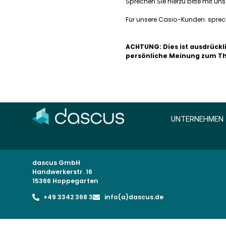
Sprechen Sie hierzu bitte mit u
Für unsere Casio-Kunden: sprech
ACHTUNG: Dies ist ausdrückl
persönliche Meinung zum The
UNTERNEHMEN
dascus GmbH
Handwerkerstr. 16
15366 Hoppegarten
+49 3342 368 3
info(a)dascus.de