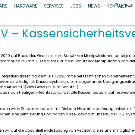
+49 
ARE
HARDWARE
SERVICES
JOBS
NEWS
KONTAKT
V – Kassensicherheits
.01.2020 auf Basis des Gesetzes zum Schutz vor Manipulationen an digi
verordnung in Kraft. Diese dient u.a. dem Schutz vor Manipulation und def
Registrierkassen ab dem 01.01.2020 mit einer technischen Sicherheitseinr
von sind lediglich Kassensysteme, die im sogenannte Übergangszeitra
ehe Artikel 2 (3) des Gesetzes zum Schutz …).
, das nach heutigem Rechtsstand fast alle Kassen bis zum Jahreswechsel 
ben wir in Zusammenarbeit mit Diebold Nixdorf eine Lösung entwickelt. 
chen eine Zertifizierung und haben diese Lösung in unsere EasiPOS-System
en wir auf die abschließende Lösung von Vectron, die es uns ermögliche